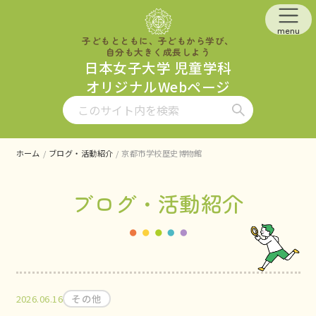
メインコンテンツへスキップ
menu
子どもとともに、子どもから学び、
自分も大きく成長しよう
日本女子大学 児童学科
オリジナルWebページ
検索
ホーム
ブログ・活動紹介
京都市学校歴史博物館
ブログ・活動紹介
記事のカテゴリ：
記事の公開日：
その他
2026.06.16